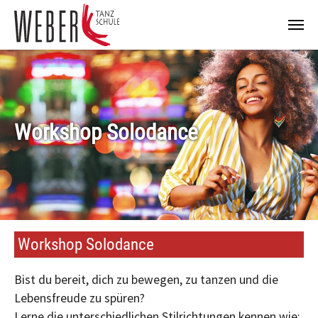
Zum Hauptinhalt springen
Workshop Solodance
Workshop Solodance
Bist du bereit, dich zu bewegen, zu tanzen und die
Lebensfreude zu spüren?
Lerne die unterschiedlichen Stilrichtungen kennen wie: