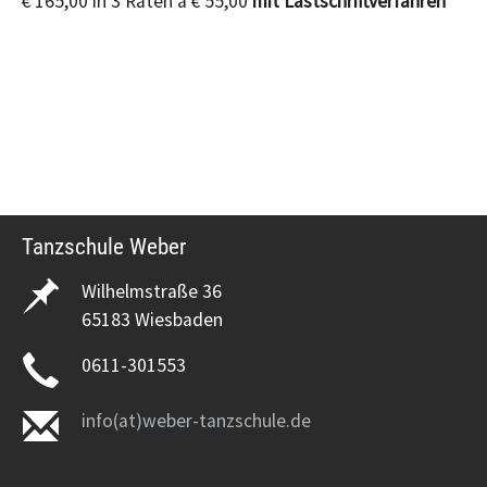
€ 165,00 in 3 Raten á € 55,00
mit Lastschriftverfahren
Tanzschule Weber
Wilhelmstraße 36
65183 Wiesbaden
0611-301553
info(at)weber-tanzschule.de