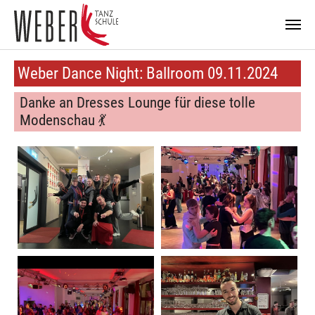
Zum Hauptinhalt springen
Weber Dance Night: Ballroom 09.11.2024
Danke an Dresses Lounge für diese tolle
Modenschau 💃