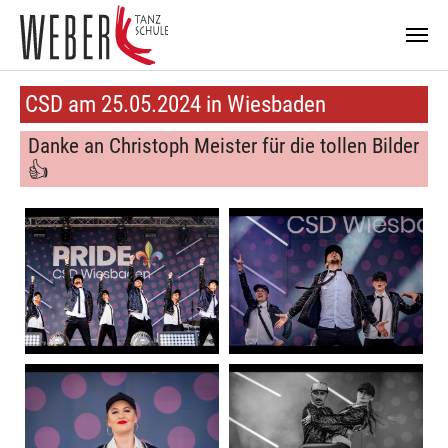
Zum Hauptinhalt springen
CSD am 25.05.2024 in Wiesbaden
Danke an Christoph Meister für die tollen Bilder
👍