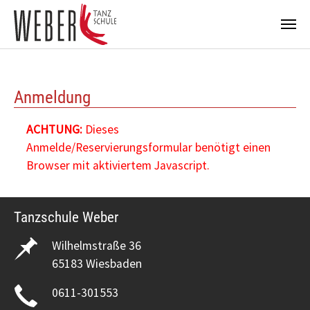
Zum Hauptinhalt springen
Anmeldung
ACHTUNG:
Dieses
Anmelde/Reservierungsformular benötigt einen
Browser mit aktiviertem Javascript.
Tanzschule Weber
Wilhelmstraße 36
65183 Wiesbaden
0611-301553