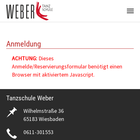
Zum Hauptinhalt springen
Anmeldung
ACHTUNG:
Dieses
Anmelde/Reservierungsformular benötigt einen
Browser mit aktiviertem Javascript.
Tanzschule Weber
Wilhelmstraße 36
65183 Wiesbaden
0611-301553