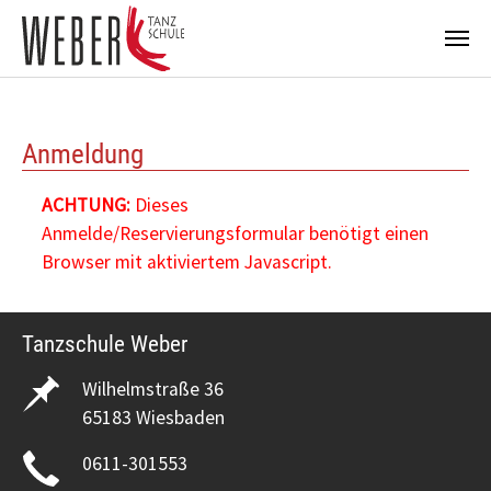
Zum Hauptinhalt springen
Anmeldung
ACHTUNG:
Dieses
Anmelde/Reservierungsformular benötigt einen
Browser mit aktiviertem Javascript.
Tanzschule Weber
Wilhelmstraße 36
65183 Wiesbaden
0611-301553