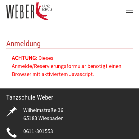
Zum Hauptinhalt springen
Anmeldung
ACHTUNG:
Dieses
Anmelde/Reservierungsformular benötigt einen
Browser mit aktiviertem Javascript.
Tanzschule Weber
Wilhelmstraße 36
65183 Wiesbaden
0611-301553